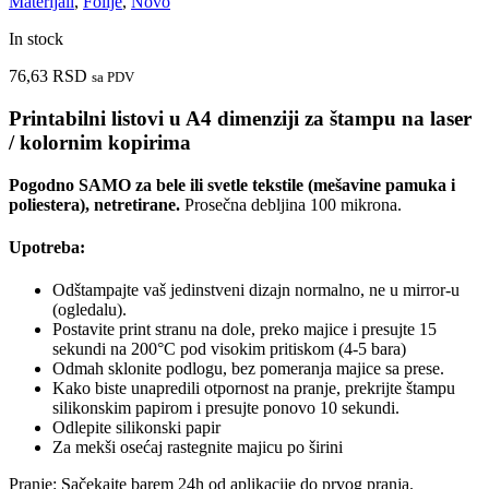
Materijali
,
Folije
,
Novo
In stock
76,63
RSD
sa PDV
Printabilni listovi u A4 dimenziji za štampu na laser
/ kolornim kopirima
Pogodno SAMO za bele ili svetle tekstile (mešavine pamuka i
poliestera), netretirane.
Prosečna debljina 100 mikrona.
Upotreba:
Odštampajte vaš jedinstveni dizajn normalno, ne u mirror-u
(ogledalu).
Postavite print stranu na dole, preko majice i presujte 15
sekundi na 200°C pod visokim pritiskom (4-5 bara)
Odmah sklonite podlogu, bez pomeranja majice sa prese.
Kako biste unapredili otpornost na pranje, prekrijte štampu
silikonskim papirom i presujte ponovo 10 sekundi.
Odlepite silikonski papir
Za mekši osećaj rastegnite majicu po širini
Pranje: Sačekajte barem 24h od aplikacije do prvog pranja.