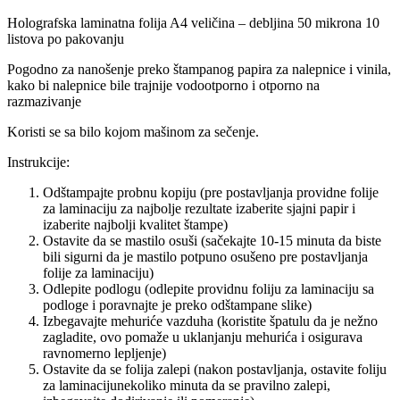
Holografska laminatna folija A4 veličina – debljina 50 mikrona 10
listova po pakovanju
Pogodno za nanošenje preko štampanog papira za nalepnice i vinila,
kako bi nalepnice bile trajnije vodootporno i otporno na
razmazivanje
Koristi se sa bilo kojom mašinom za sečenje.
Instrukcije:
Odštampajte probnu kopiju (pre postavljanja providne folije
za laminaciju z
a najbolje rezultate izaberite sjajni papir i
izaberite najbolji kvalitet štampe)
Ostavite da se mastilo osuši (sačekajte 10-15 minuta da biste
bili sigurni da je mastilo potpuno osušeno pre postavljanja
folije za laminaciju)
Odlepite podlogu (odlepite providnu foliju za laminaciju sa
podloge i poravnajte je preko odštampane slike)
Izbegavajte mehuriće vazduha (koristite špatulu da je nežno
zagladite, ovo pomaže u uklanjanju mehurića i osigurava
ravnomerno lepljenje)
Ostavite da se folija zalepi (nakon postavljanja, ostavite foliju
za laminacijunekoliko minuta da se pravilno zalepi,