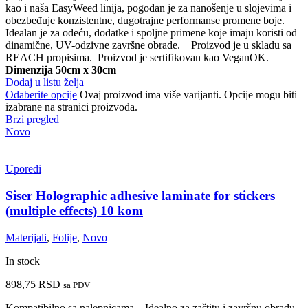
kao i naša EasyWeed linija, pogodan je za nanošenje u slojevima i
obezbeđuje konzistentne, dugotrajne performanse promene boje.
Idealan je za odeću, dodatke i spoljne primene koje imaju koristi od
dinamične, UV-odzivne završne obrade. Proizvod je u skladu sa
REACH propisima. Proizvod je sertifikovan kao VeganOK.
Dimenzija 50cm x 30cm
Dodaj u listu želja
Odaberite opcije
Ovaj proizvod ima više varijanti. Opcije mogu biti
izabrane na stranici proizvoda.
Brzi pregled
Novo
Uporedi
Siser Holographic adhesive laminate for stickers
(multiple effects) 10 kom
Materijali
,
Folije
,
Novo
In stock
898,75
RSD
sa PDV
Kompatibilno sa nalepnicama – Idealno za zaštitu i završnu obradu