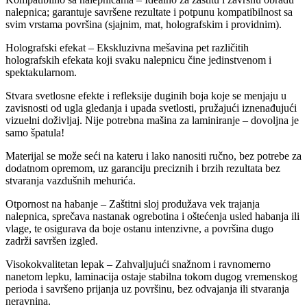
nalepnica; garantuje savršene rezultate i potpunu kompatibilnost sa
svim vrstama površina (sjajnim, mat, holografskim i providnim).
Holografski efekat – Ekskluzivna mešavina pet različitih
holografskih efekata koji svaku nalepnicu čine jedinstvenom i
spektakularnom.
Stvara svetlosne efekte i refleksije duginih boja koje se menjaju u
zavisnosti od ugla gledanja i upada svetlosti, pružajući iznenađujući
vizuelni doživljaj. Nije potrebna mašina za laminiranje – dovoljna je
samo špatula!
M
aterijal se može seći na kateru i lako nanositi ručno, bez potrebe za
dodatnom opremom, uz garanciju preciznih i brzih rezultata bez
stvaranja vazdušnih mehurića.
Otpornost na habanje – Zaštitni sloj produžava vek trajanja
nalepnica, sprečava nastanak ogrebotina i oštećenja usled habanja ili
vlage, te osigurava da boje ostanu intenzivne, a površina dugo
zadrži savršen izgled.
Visokokvalitetan lepak – Zahvaljujući snažnom i ravnomerno
nanetom lepku, laminacija ostaje stabilna tokom dugog vremenskog
perioda i savršeno prijanja uz površinu, bez odvajanja ili stvaranja
neravnina.