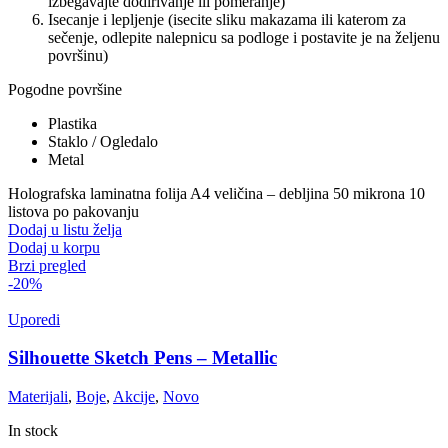
izbegavajte dodirivanje ili pomeranje)
Isecanje i lepljenje (isecite sliku makazama ili katerom za
sečenje, odlepite nalepnicu sa podloge i postavite je na željenu
površinu)
Pogodne površine
Plastika
Staklo / Ogledalo
Metal
Holografska laminatna folija A4 veličina – debljina 50 mikrona 10
listova po pakovanju
Dodaj u listu želja
Dodaj u korpu
Brzi pregled
-20%
Uporedi
Silhouette Sketch Pens – Metallic
Materijali
,
Boje
,
Akcije
,
Novo
In stock