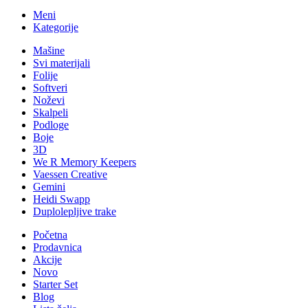
Meni
Kategorije
Mašine
Svi materijali
Folije
Softveri
Noževi
Skalpeli
Podloge
Boje
3D
We R Memory Keepers
Vaessen Creative
Gemini
Heidi Swapp
Duplolepljive trake
Početna
Prodavnica
Akcije
Novo
Starter Set
Blog