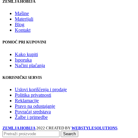
ZEMLJA HOBIJA
Mašine
Materijali
Blog
Kontakt
POMOĆ PRI KUPOVINI
Kako kupiti
Isporuka
Načini plaćanja
KORISNIČKI SERVIS
Uslovi korišćenja i prodaje
Politika privatnosti
Reklamacije
Pravo na odustajanje
Povraćaj sredstava
Žalbe i primedbe
ZEMLJA HOBIJA
2022 CREATED BY
WEBSTYLESOLUTIONS
.
Search