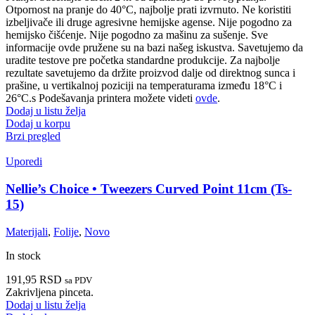
Otpornost na pranje do 40°C, najbolje prati izvrnuto. Ne koristiti
izbeljivače ili druge agresivne hemijske agense. Nije pogodno za
hemijsko čišćenje. Nije pogodno za mašinu za sušenje. Sve
informacije ovde pružene su na bazi našeg iskustva. Savetujemo da
uradite testove pre početka standardne produkcije. Za najbolje
rezultate savetujemo da držite proizvod dalje od direktnog sunca i
prašine, u vertikalnoj poziciji na temperaturama između 18°C i
26°C.s Podešavanja printera možete videti
ovde
.
Dodaj u listu želja
Dodaj u korpu
Brzi pregled
Uporedi
Nellie’s Choice • Tweezers Curved Point 11cm (Ts-
15)
Materijali
,
Folije
,
Novo
In stock
191,95
RSD
sa PDV
Zakrivljena pinceta.
Dodaj u listu želja