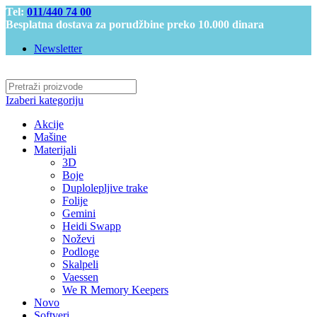
Tel:
011/440 74 00
Besplatna dostava za porudžbine preko 10.000 dinara
Newsletter
Izaberi kategoriju
Akcije
Mašine
Materijali
3D
Boje
Duplolepljive trake
Folije
Gemini
Heidi Swapp
Noževi
Podloge
Skalpeli
Vaessen
We R Memory Keepers
Novo
Softveri