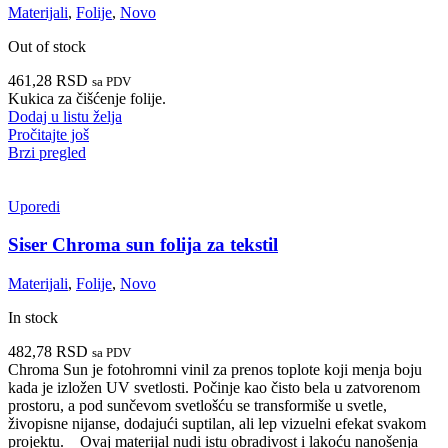
Materijali
,
Folije
,
Novo
Out of stock
461,28
RSD
sa PDV
Kukica za čišćenje folije.
Dodaj u listu želja
Pročitajte još
Brzi pregled
Uporedi
Siser Chroma sun folija za tekstil
Materijali
,
Folije
,
Novo
In stock
482,78
RSD
sa PDV
Chroma Sun je fotohromni vinil za prenos toplote koji menja boju
kada je izložen UV svetlosti. Počinje kao čisto bela u zatvorenom
prostoru, a pod sunčevom svetlošću se transformiše u svetle,
živopisne nijanse, dodajući suptilan, ali lep vizuelni efekat svakom
projektu. Ovaj materijal nudi istu obradivost i lakoću nanošenja