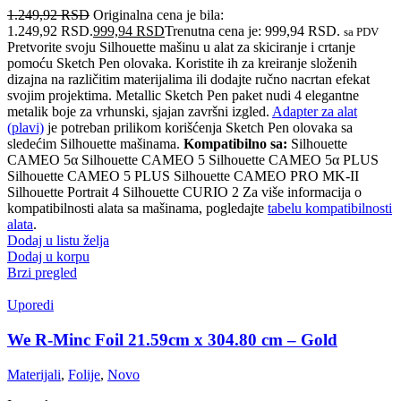
1.249,92
RSD
Originalna cena je bila:
1.249,92 RSD.
999,94
RSD
Trenutna cena je: 999,94 RSD.
sa PDV
Pretvorite svoju Silhouette mašinu u alat za skiciranje i crtanje
pomoću Sketch Pen olovaka. Koristite ih za kreiranje složenih
dizajna na različitim materijalima ili dodajte ručno nacrtan efekat
svojim projektima. Metallic Sketch Pen paket nudi 4 elegantne
metalik boje za vrhunski, sjajan završni izgled.
Adapter za alat
(plavi)
je potreban prilikom korišćenja Sketch Pen olovaka sa
sledećim Silhouette mašinama.
Kompatibilno sa:
Silhouette
CAMEO 5α Silhouette CAMEO 5 Silhouette CAMEO 5α PLUS
Silhouette CAMEO 5 PLUS Silhouette CAMEO PRO MK-II
Silhouette Portrait 4 Silhouette CURIO 2 Za više informacija o
kompatibilnosti alata sa mašinama, pogledajte
tabelu kompatibilnosti
alata
.
Dodaj u listu želja
Dodaj u korpu
Brzi pregled
Uporedi
We R-Minc Foil 21.59cm x 304.80 cm – Gold
Materijali
,
Folije
,
Novo