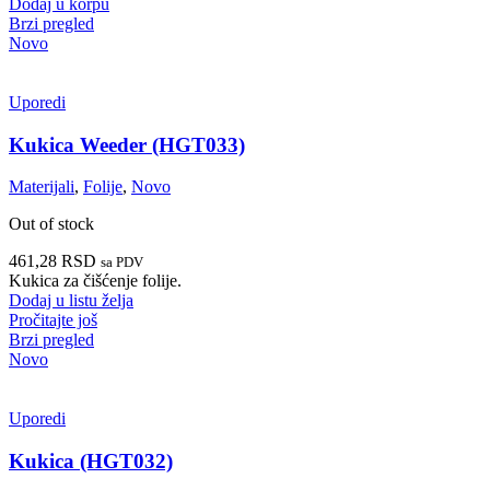
Dodaj u korpu
Brzi pregled
Novo
Uporedi
Kukica Weeder (HGT033)
Materijali
,
Folije
,
Novo
Out of stock
461,28
RSD
sa PDV
Kukica za čišćenje folije.
Dodaj u listu želja
Pročitajte još
Brzi pregled
Novo
Uporedi
Kukica (HGT032)