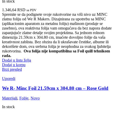
In stock
1.346,64
RSD
sa PDV
Spremite se da podignete svoje rukotvorine na viši nivo uz MINC
zlatnu foliju od We R Makers. Dizajnirana za upotrebu sa MINC
(aplikacionim aparatom za metalnu foliju) mašinom (prodaje se
zasebno), ova reaktivna folija vam omogućava da bez napora dodate
zapanjujuće zlatne detalje svojim projektima. Sa jednom rolnom
dimenzija 21.59cm x 304.80 cm
, imaćete dovoljno folije da vaša
kreativnost zablista. Bez obzira da li ukrašavate čestitke, albume ili
dekorišete dom, ova srebrna folija je neophodna za svakog ljubitelja
rukotvorina.
Ova folija nije kompatibilna sa Foil quill tehnikom
rada.
Dodaj u listu želja
Dodaj u korpu
Brzi pregled
Uporedi
We R- Minc Foil 21.59cm x 304.80 cm – Rose Gold
Materijali
,
Folije
,
Novo
In stock