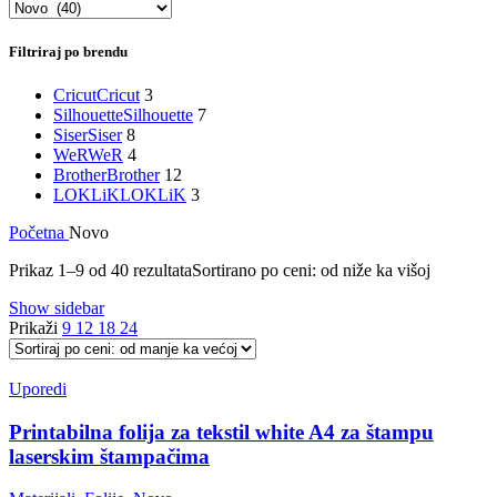
Filtriraj po brendu
Cricut
Cricut
3
Silhouette
Silhouette
7
Siser
Siser
8
WeR
WeR
4
Brother
Brother
12
LOKLiK
LOKLiK
3
Početna
Novo
Prikaz 1–9 od 40 rezultata
Sortirano po ceni: od niže ka višoj
Show sidebar
Prikaži
9
12
18
24
Uporedi
Printabilna folija za tekstil white A4 za štampu
laserskim štampačima