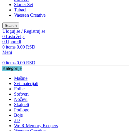
Starter Set
Tabaci
Vaessen Creative
Search
Uloguj se / Registruj se
0
Lista želja
0
Uporedi
0
items
0,00
RSD
Meni
0
items
0,00
RSD
Kategorije
Mašine
Svi materijali
Folije
Softveri
Noževi
Skalpeli
Podloge
Boje
3D
We R Memory Keepers
Vaessen Creative