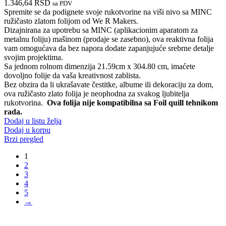
1.346,64
RSD
sa PDV
Spremite se da podignete svoje rukotvorine na viši nivo sa MINC
ružičasto zlatom folijom od We R Makers.
Dizajnirana za upotrebu sa MINC (aplikacionim aparatom za
metalnu foliju) mašinom (prodaje se zasebno), ova reaktivna folija
vam omogućava da bez napora dodate zapanjujuće srebrne detalje
svojim projektima.
Sa jednom rolnom dimenzija 21.59cm x 304.80 cm, imaćete
dovoljno folije da vaša kreativnost zablista.
Bez obzira da li ukrašavate čestitke, albume ili dekoraciju za dom,
ova ružičasto zlato folija je neophodna za svakog ljubitelja
rukotvorina.
Ova folija nije kompatibilna sa Foil quill tehnikom
rada.
Dodaj u listu želja
Dodaj u korpu
Brzi pregled
1
2
3
4
5
→