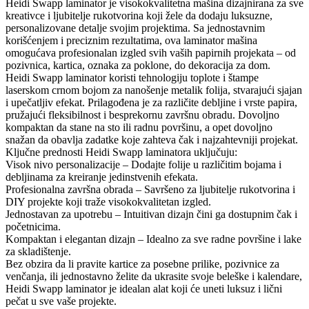
Heidi Swapp laminator je visokokvalitetna mašina dizajnirana za sve
kreativce i ljubitelje rukotvorina koji žele da dodaju luksuzne,
personalizovane detalje svojim projektima. Sa jednostavnim
korišćenjem i preciznim rezultatima, ova laminator mašina
omogućava profesionalan izgled svih vaših papirnih projekata – od
pozivnica, kartica, oznaka za poklone, do dekoracija za dom.
Heidi Swapp laminator koristi tehnologiju toplote i štampe
laserskom crnom bojom za nanošenje metalik folija, stvarajući sjajan
i upečatljiv efekat. Prilagođena je za različite debljine i vrste papira,
pružajući fleksibilnost i besprekornu završnu obradu. Dovoljno
kompaktan da stane na sto ili radnu površinu, a opet dovoljno
snažan da obavlja zadatke koje zahteva čak i najzahtevniji projekat.
Ključne prednosti Heidi Swapp laminatora uključuju:
Visok nivo personalizacije – Dodajte folije u različitim bojama i
debljinama za kreiranje jedinstvenih efekata.
Profesionalna završna obrada – Savršeno za ljubitelje rukotvorina i
DIY projekte koji traže visokokvalitetan izgled.
Jednostavan za upotrebu – Intuitivan dizajn čini ga dostupnim čak i
početnicima.
Kompaktan i elegantan dizajn – Idealno za sve radne površine i lake
za skladištenje.
Bez obzira da li pravite kartice za posebne prilike, pozivnice za
venčanja, ili jednostavno želite da ukrasite svoje beleške i kalendare,
Heidi Swapp laminator je idealan alat koji će uneti luksuz i lični
pečat u sve vaše projekte.