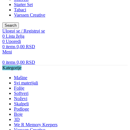
Starter Set
Tabaci
Vaessen Creative
Search
Uloguj se / Registruj se
0
Lista želja
0
Uporedi
0
items
0,00
RSD
Meni
0
items
0,00
RSD
Kategorije
Mašine
Svi materijali
Folije
Softveri
Noževi
Skalpeli
Podloge
Boje
3D
We R Memory Keepers
Vaessen Creative