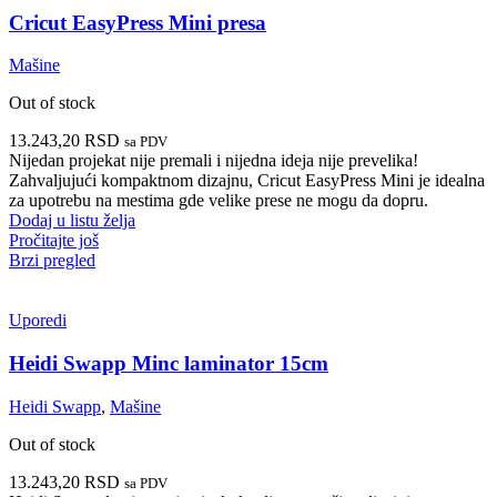
Cricut EasyPress Mini presa
Mašine
Out of stock
13.243,20
RSD
sa PDV
Nijedan projekat nije premali i nijedna ideja nije prevelika!
Zahvaljujući kompaktnom dizajnu, Cricut EasyPress Mini je idealna
za upotrebu na mestima gde velike prese ne mogu da dopru.
Dodaj u listu želja
Pročitajte još
Brzi pregled
Uporedi
Heidi Swapp Minc laminator 15cm
Heidi Swapp
,
Mašine
Out of stock
13.243,20
RSD
sa PDV