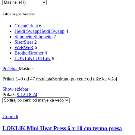
Filtriraj po brendu
Cricut
Cricut
6
Heidi Swapp
Heidi Swapp
4
Silhouette
Silhouette
7
Siser
Siser
2
WeR
WeR
6
Brother
Brother
4
LOKLiK
LOKLiK
8
Početna
Mašine
Prikaz 1–9 od 47 rezultata
Sortirano po ceni: od niže ka višoj
Show sidebar
Prikaži
9
12
18
24
Uporedi
LOKLiK Mini Heat Press 6 x 10 cm termo presa