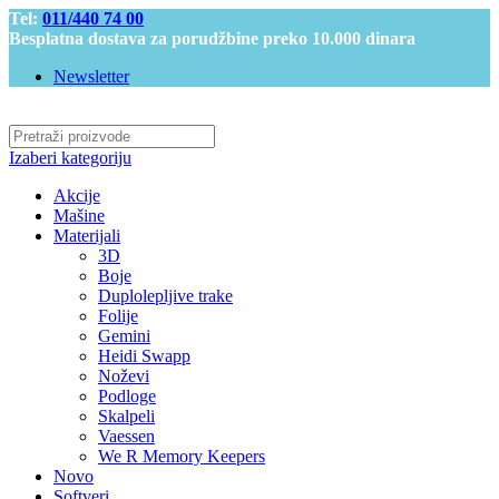
Tel:
011/440 74 00
Besplatna dostava za porudžbine preko 10.000 dinara
Newsletter
Izaberi kategoriju
Akcije
Mašine
Materijali
3D
Boje
Duplolepljive trake
Folije
Gemini
Heidi Swapp
Noževi
Podloge
Skalpeli
Vaessen
We R Memory Keepers
Novo
Softveri