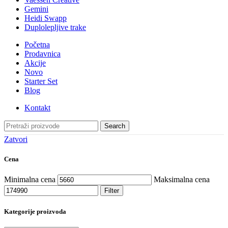
Gemini
Heidi Swapp
Duplolepljive trake
Početna
Prodavnica
Akcije
Novo
Starter Set
Blog
Kontakt
Search
Zatvori
Cena
Minimalna cena
Maksimalna cena
Filter
Kategorije proizvoda