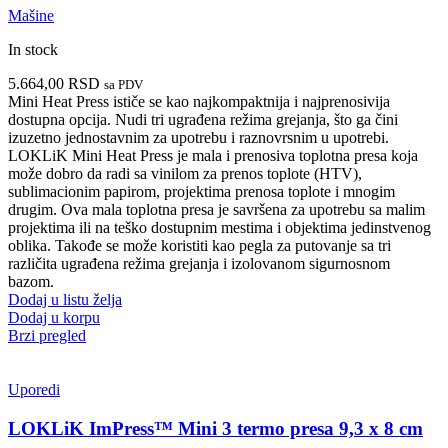
Mašine
In stock
5.664,00
RSD
sa PDV
Mini Heat Press ističe se kao najkompaktnija i najprenosivija
dostupna opcija. Nudi tri ugrađena režima grejanja, što ga čini
izuzetno jednostavnim za upotrebu i raznovrsnim u upotrebi.
LOKLiK Mini Heat Press je mala i prenosiva toplotna presa koja
može dobro da radi sa vinilom za prenos toplote (HTV),
sublimacionim papirom, projektima prenosa toplote i mnogim
drugim.
Ova mala toplotna presa je savršena za upotrebu sa malim
projektima ili na teško dostupnim mestima i objektima jedinstvenog
oblika.
Takođe se može koristiti kao pegla za putovanje sa tri
različita ugrađena režima grejanja i izolovanom sigurnosnom
bazom.
Dodaj u listu želja
Dodaj u korpu
Brzi pregled
Uporedi
LOKLiK ImPress™ Mini 3 termo presa 9,3 x 8 cm