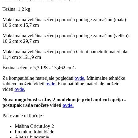
Težina: 1,2 kg
Maksimalna veličina sečenja pomoću podloge za mašinu (mala):
10,6 cm x 15,7 cm
Maksimalna veličina sečenja pomoću podloge za mašinu (velika):
10,6 cm x 29,7 cm
Maksimalna veličina sečenja pomoću Cricut pametnih materijala:
11,4 cm x 121,9 cm
Brzina sečenja: 5,3 IPS - 13,462 cm/s
Za kompatibilne materijale pogledati
ovde.
Minimalne tehničke
zahteve možete videti
ovde.
Kompatibilne materijale možete
videti
ovde.
Nova mogućnost sa Joy 2 modelom je print and cut opcija -
postupak rada možete videti
ovde.
Pakovanje uključuje :
Mašina Cricut Joy 2
Premium foint blade
Alat za bigovanje