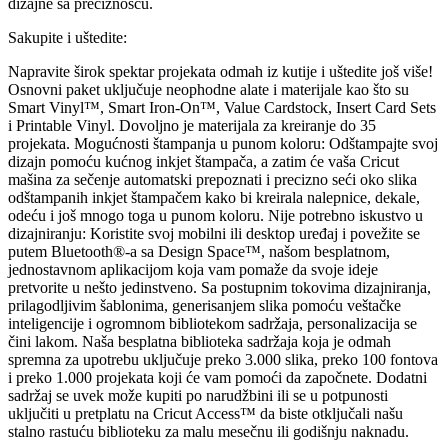
dizajne sa preciznošću.
Sakupite i uštedite:
Napravite širok spektar projekata odmah iz kutije i uštedite još više!
Osnovni paket uključuje neophodne alate i materijale kao što su
Smart Vinyl™, Smart Iron-On™, Value Cardstock, Insert Card Sets
i Printable Vinyl. Dovoljno je materijala za kreiranje do 35
projekata. Mogućnosti štampanja u punom koloru: Odštampajte svoj
dizajn pomoću kućnog inkjet štampača, a zatim će vaša Cricut
mašina za sečenje automatski prepoznati i precizno seći oko slika
odštampanih inkjet štampačem kako bi kreirala nalepnice, dekale,
odeću i još mnogo toga u punom koloru. Nije potrebno iskustvo u
dizajniranju: Koristite svoj mobilni ili desktop uređaj i povežite se
putem Bluetooth®-a sa Design Space™, našom besplatnom,
jednostavnom aplikacijom koja vam pomaže da svoje ideje
pretvorite u nešto jedinstveno. Sa postupnim tokovima dizajniranja,
prilagodljivim šablonima, generisanjem slika pomoću veštačke
inteligencije i ogromnom bibliotekom sadržaja, personalizacija se
čini lakom. Naša besplatna biblioteka sadržaja koja je odmah
spremna za upotrebu uključuje preko 3.000 slika, preko 100 fontova
i preko 1.000 projekata koji će vam pomoći da započnete. Dodatni
sadržaj se uvek može kupiti po narudžbini ili se u potpunosti
uključiti u pretplatu na Cricut Access™ da biste otključali našu
stalno rastuću biblioteku za malu mesečnu ili godišnju naknadu.