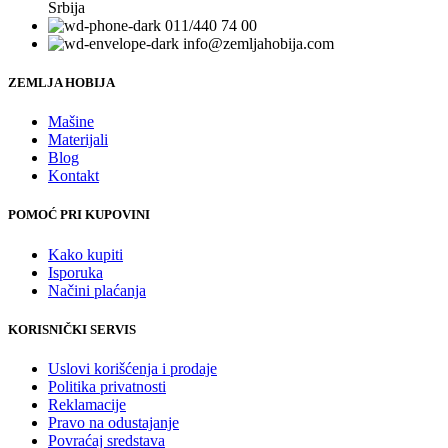
Srbija
011/440 74 00
info@zemljahobija.com
ZEMLJA HOBIJA
Mašine
Materijali
Blog
Kontakt
POMOĆ PRI KUPOVINI
Kako kupiti
Isporuka
Načini plaćanja
KORISNIČKI SERVIS
Uslovi korišćenja i prodaje
Politika privatnosti
Reklamacije
Pravo na odustajanje
Povraćaj sredstava