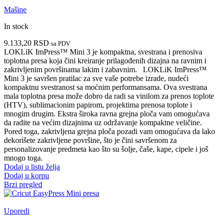
Mašine
In stock
9.133,20
RSD
sa PDV
LOKLiK ImPress™ Mini 3 je kompaktna, svestrana i prenosiva
toplotna presa koja čini kreiranje prilagođenih dizajna na ravnim i
zakrivljenim površinama lakim i zabavnim.
LOKLiK ImPress™
Mini 3 je savršen pratilac za sve vaše potrebe izrade, nudeći
kompaktnu svestranost sa moćnim performansama. Ova svestrana
mala toplotna presa može dobro da radi sa vinilom za prenos toplote
(HTV), sublimacionim papirom, projektima prenosa toplote i
mnogim drugim.
Ekstra široka ravna grejna ploča vam omogućava
da radite na većim dizajnima uz održavanje kompaktne veličine.
Pored toga, zakrivljena grejna ploča pozadi vam omogućava da lako
dekorišete zakrivljene površine, što je čini savršenom za
personalizovanje predmeta kao što su šolje, čaše, kape, cipele i još
mnogo toga.
Dodaj u listu želja
Dodaj u korpu
Brzi pregled
Uporedi