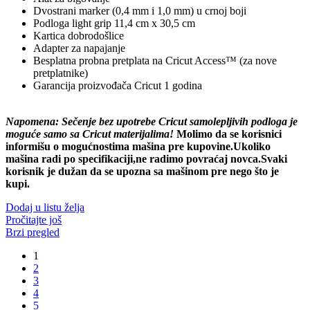
Dvostrani marker (0,4 mm i 1,0 mm) u crnoj boji
Podloga light grip 11,4 cm x 30,5 cm
Kartica dobrodošlice
Adapter za napajanje
Besplatna probna pretplata na Cricut Access™ (za nove
pretplatnike)
Garancija proizvođača Cricut 1 godina
Napomena: Sečenje bez upotrebe Cricut samolepljivih podloga je
moguće samo sa Cricut materijalima!
Molimo da se korisnici
informišu o mogućnostima mašina pre kupovine.Ukoliko
mašina radi po specifikaciji,ne radimo povraćaj novca.Svaki
korisnik je dužan da se upozna sa mašinom pre nego što je
kupi.
Dodaj u listu želja
Pročitajte još
Brzi pregled
1
2
3
4
5