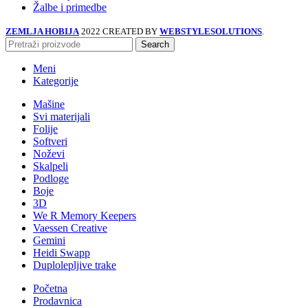
Žalbe i primedbe
ZEMLJA HOBIJA
2022 CREATED BY
WEBSTYLESOLUTIONS
.
Search
Meni
Kategorije
Mašine
Svi materijali
Folije
Softveri
Noževi
Skalpeli
Podloge
Boje
3D
We R Memory Keepers
Vaessen Creative
Gemini
Heidi Swapp
Duplolepljive trake
Početna
Prodavnica