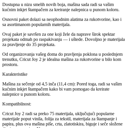
Dostupna u nizu smelih novih boja, mašina sada radi sa vašim
kućnim inkjet štampačem za kreiranje nalepnica u punom koloru.
Osnovni paket dolazi sa neophodnim alatima za rukotvorine, kao i
sa asortimanom popularnih materijala.
Ovaj paket je savršen za one koji žele da naprave širok spektar
projekata odmah po raspakivanju — i uštede. Dovoljno je materijala
za pravljenje do 35 projekata.
Od organizovanja vašeg doma do pravljenja poklona u poslednjem
trenutku, Cricut Joy 2 je idealna mašina za rukotvorine u bilo kom
prostoru.
Karakteristike
Mašina za sečenje od 4,5 inča (11,4 cm): Pored toga, radi sa vašim
kućnim inkjet štampačem kako bi vam pomogao da kreirate
nalepnice u punom koloru.
Kompatibilnost:
Cricut Joy 2 radi sa preko 75 materijala, uključujući popularne
materijale poput vinila, folija za tekstil, materijala za štampanje i
papira, plus ova mašina piše, crta, zlatotiskira, biguje i seče složene