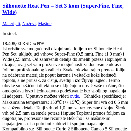
Silhouette Heat Pen – Set 3 kom (Super-Fine, Fine,
Wide)
Materijali
,
Noževi
,
Mašine
In stock
18.408,00
RSD
sa PDV
Iskoristite sve mogućnosti dizajniranja folijom uz Silhouette Heat
Pen Set, uključujući vrhove Super-Fine (0,5 mm), Fine (1,0 mm) i
Wide (2,5 mm). Od zamršenih detalja do smelih poteza i ispunjenih
dizajna, ovaj set vam pruža sve mogućnosti za dodavanje ukrasa
folijom profesionalnog kvaliteta. Svaka olovka trajno prenosi foliju
na odabrane materijale poput kartona i veštačke kože koristeći
toplotu, a ne pritisak, za čistiji, svetliji i izdržljiviji izgled.
Termo
olovke su bežične i direktno se uključuju u nosač vaše mašine, što
omogućava brzo i jednostavno podešavanje bez spoljnog napajanja
ili adaptera.
Uputstvo možete videti
ovde.
Tehničke specifikacije:
Maksimalna temperatura: 150℃ (+/-15℃)
Super fini vrh od 0,5 mm
za složene detalje
Tanji vrh od 1,0 mm za raznovrsne dizajne
Široki
vrh od 2,5 mm za smele poteze i ispune
Toplotni prenos folijom za
dugotrajne, profesionalne rezultate
Bežično i sa mašinskim
napajanjem - nisu potrebni kablovi ili spoljno napajanje
Kompatibilno sa:
Silhouette Curio 2
Silhouette Cameo 5
Silhouette