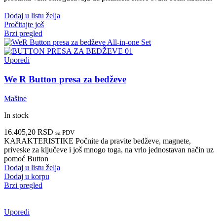
Dodaj u listu želja
Pročitajte još
Brzi pregled
Uporedi
We R Button presa za bedževe
Mašine
In stock
16.405,20
RSD
sa PDV
KARAKTERISTIKE Počnite da pravite bedževe, magnete,
priveske za ključeve i još mnogo toga, na vrlo jednostavan način uz
pomoć Button
Dodaj u listu želja
Dodaj u korpu
Brzi pregled
Uporedi