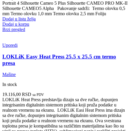
Portrait 4
Silhouette Cameo 5 Plus
Silhouette CAMEO PRO MK-II
Silhouette CAMEO5 Alpha
Pakovanje sadrži:
Termo olovku 0,5
mm
Termo olovku 1,0 mm
Termo olovku 2,5 mm
Foliju
Dodaj u listu želja
Dodaj u korpu
Brzi pregled
Uporedi
LOKLiK Easy Heat Press 25.5 x 25.5 cm termo
presa
Mašine
In stock
19.116,00
RSD
sa PDV
LOKLiK Heat Press predstavlja dizajn sa dve ručke, dopunjen
integrisanim digitalnim sistemom pritiska koji pruža podatke u
realnom vremenu na ekranu.
LOKLiK Easi Heat Press ima dizajn
sa dve ručke, dopunjen integrisanim digitalnim sistemom pritiska
koji pruža podatke u realnom vremenu na ekranu. Ova svestrana
toplotna presa je kompatibilna sa različitim materijalima kao što su