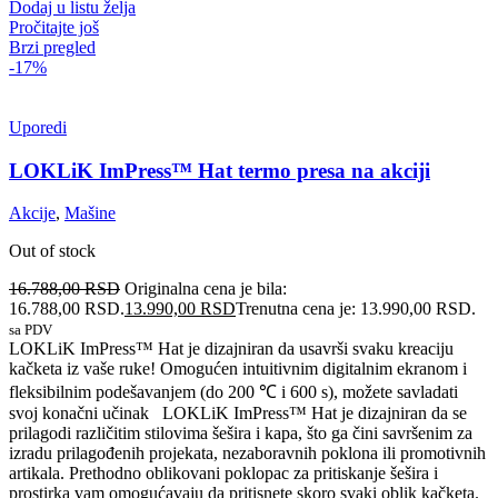
Dodaj u listu želja
Pročitajte još
Brzi pregled
-17%
Uporedi
LOKLiK ImPress™ Hat termo presa na akciji
Akcije
,
Mašine
Out of stock
16.788,00
RSD
Originalna cena je bila:
16.788,00 RSD.
13.990,00
RSD
Trenutna cena je: 13.990,00 RSD.
sa PDV
LOKLiK ImPress™ Hat je dizajniran da usavrši svaku kreaciju
kačketa iz vaše ruke! Omogućen intuitivnim digitalnim ekranom i
fleksibilnim podešavanjem (do 200 ℃ i 600 s), možete savladati
svoj konačni učinak
LOKLiK ImPress™ Hat je dizajniran da se
prilagodi različitim stilovima šešira i kapa, što ga čini savršenim za
izradu prilagođenih projekata, nezaboravnih poklona ili promotivnih
artikala. Prethodno oblikovani poklopac za pritiskanje šešira i
prostirka vam omogućavaju da pritisnete skoro svaki oblik kačketa.