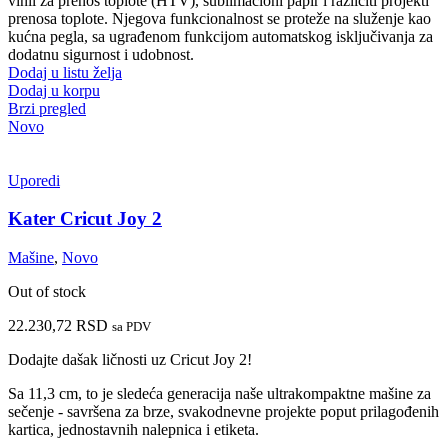
vinil za prenos toplote (HTV), sublimacioni papir i različiti projekti
prenosa toplote.
Njegova funkcionalnost se proteže na služenje kao
kućna pegla, sa ugrađenom funkcijom automatskog isključivanja za
dodatnu sigurnost i udobnost.
Dodaj u listu želja
Dodaj u korpu
Brzi pregled
Novo
Uporedi
Kater Cricut Joy 2
Mašine
,
Novo
Out of stock
22.230,72
RSD
sa PDV
Dodajte dašak ličnosti uz Cricut Joy 2!
Sa 11,3 cm, to je sledeća generacija naše ultrakompaktne mašine za
sečenje - savršena za brze, svakodnevne projekte poput prilagođenih
kartica, jednostavnih nalepnica i etiketa.